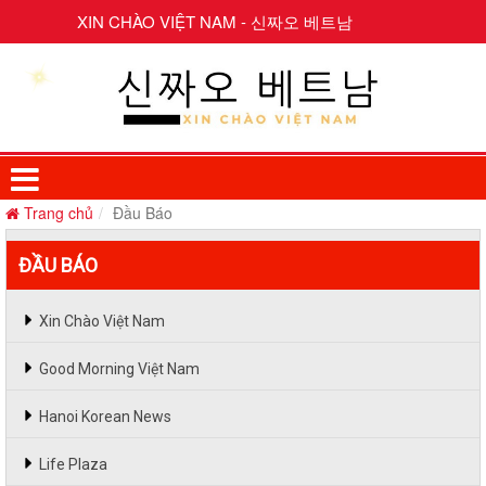
XIN CHÀO VIỆT NAM - 신짜오 베트남
Trang chủ
Đầu Báo
ĐẦU BÁO
Xin Chào Việt Nam
Good Morning Việt Nam
Hanoi Korean News
Life Plaza