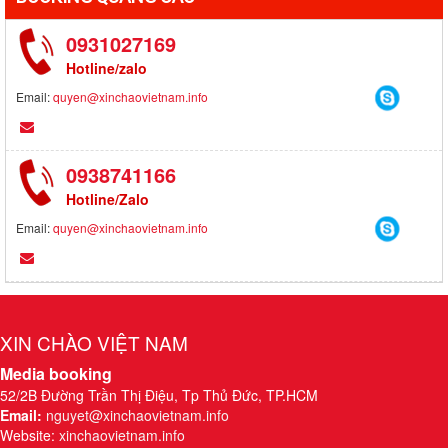
0931027169
Hotline/zalo
Email:
quyen@xinchaovietnam.info
0938741166
Hotline/Zalo
Email:
quyen@xinchaovietnam.info
XIN CHÀO VIỆT NAM
Media booking
52/2B Đường Trần Thị Điệu, Tp Thủ Đức, TP.HCM
Email:
nguyet@xinchaovietnam.info
Website:
xinchaovietnam.info