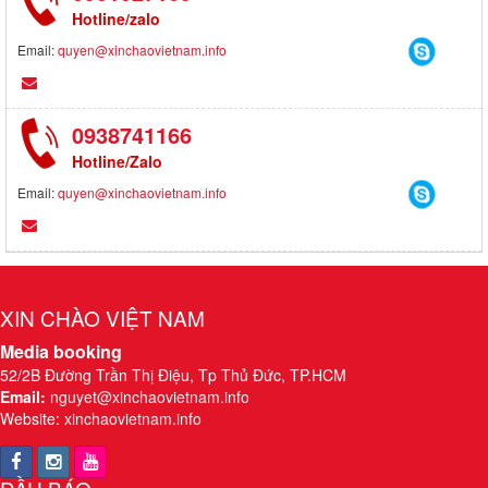
Hotline/zalo
Email:
quyen@xinchaovietnam.info
0938741166
Hotline/Zalo
Email:
quyen@xinchaovietnam.info
XIN CHÀO VIỆT NAM
Media booking
52/2B Đường Trần Thị Điệu, Tp Thủ Đức, TP.HCM
Email:
nguyet@xinchaovietnam.info
Website:
xinchaovietnam.info