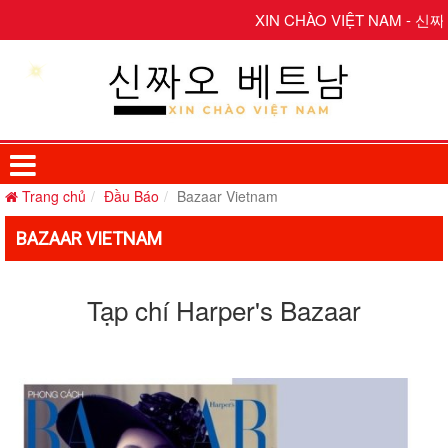
XIN CHÀO VIỆT NAM - 신짜
Trang chủ
Đầu Báo
Bazaar Vietnam
BAZAAR VIETNAM
Tạp chí Harper's Bazaar