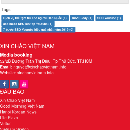
Tags
Dịch vụ thẻ tạm trú cho người Hàn Quốc (1)
TubeBuddy (1)
SEO Youtube (1)
các bước SEO lên top Youtube (1)
7 bước SEO Youtube hiệu quả nhất năm 2019 (0)
XIN CHÀO VIỆT NAM
Media booking
52/2B Đường Trần Thị Điệu, Tp Thủ Đức, TP.HCM
Email:
nguyet@xinchaovietnam.info
Website:
xinchaovietnam.info
ĐẦU BÁO
Xin Chào Việt Nam
Good Morning Việt Nam
Hanoi Korean News
Life Plaza
Vetter
Vietnam Sketch