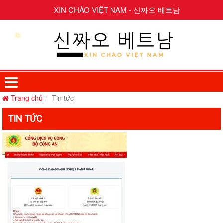
XIN CHÀO VIỆT NAM - 신짜오 베트남
Trang chủ
Tin tức
TIN TỨC