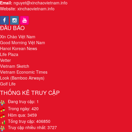
Email:
nguyet@xinchaovietnam.info
Website:
xinchaovietnam.info
ĐẦU BÁO
Xin Chào Việt Nam
Good Morning Việt Nam
Hanoi Korean News
Life Plaza
Vetter
Vietnam Sketch
Vietnam Economic Times
Look (Bamboo Airways)
Golf Life
THỐNG KÊ TRUY CẬP
Đang truy cập: 1
Trong ngày: 420
Hôm qua: 3459
Tổng truy cập: 406850
Truy cập nhiều nhất: 3727