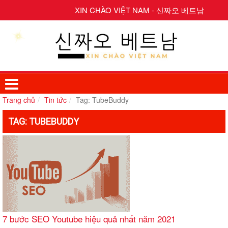
XIN CHÀO VIỆT NAM - 신짜오 베트남
Trang chủ
Tin tức
Tag: TubeBuddy
TAG: TUBEBUDDY
7 bước SEO Youtube hiệu quả nhất năm 2021